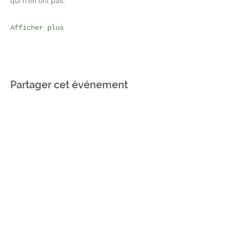
qui n’en ont pas.
Afficher plus
Partager cet événement
Abonnez-vous à notre
actualité
S’abonner maintenant